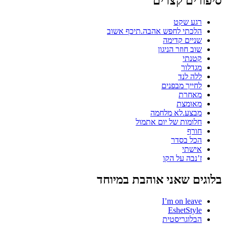
סיפורים קצרים
רגע שקט
הלכתי לחפש אהבה.תיכף אשוב
שניים קדימה
שוב חוזר הניגון
קטנתי
מגדלור
ללה לנד
לחייך מבפנים
מאחרת
מאומצת
מבצע.לא מלחמה
חלומות של יום אתמול
חורף
הכל בסדר
אישתי
ז’נבה על הקו
בלוגים שאני אוהבת במיוחד
I’m on leave
EshetStyle
הבלוגריסטית