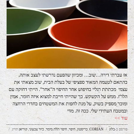
אז עברתי דירה…שוב… ומכיוון שהפעם נדרשתי לעצב אותה,
בהתאם לטעמה המאוד ספציפי של בעלת הבית, שוב מצאתי את
עצמי מכתתת רגליי בחיפוש אחר החיפוי ה”אחר”. הייתי דחוקה עם
הלו”ז. ממש על הקשקש. כך שהייתי חייבת למצוא איזה חומר, אמין
ומוכר מספיק בשוק, על מנת לחפות את המשטחים בחדרי הרחצה
ובמטבח העתידי שלי. ככה זה. מדי
עוד >>
פורסם ב-
בלוג
/
CORIAN
,
בריסטון
,
חיפוי
,
חיפוי תלת מימד
,
כיור צבעוני
,
קוריאן
תוייג
/