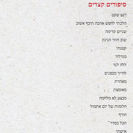
סיפורים קצרים
רגע שקט
הלכתי לחפש אהבה.תיכף אשוב
שניים קדימה
שוב חוזר הניגון
קטנתי
מגדלור
ללה לנד
לחייך מבפנים
מאחרת
מאומצת
מבצע.לא מלחמה
חלומות של יום אתמול
חורף
הכל בסדר
אישתי