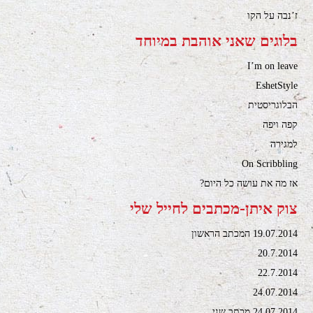
ז’נבה על הקו
בלוגים שאני אוהבת במיוחד
I’m on leave
EshetStyle
הבלוגריסטית
קפה ויפה
למגירה
On Scribbling
אז מה את עושה כל היום?
צוק איתן-מכתבים לחייל שלי
19.07.2014 המכתב הראשון
20.7.2014
22.7.2014
24.07.2014
24.07.2014 מכתב שני