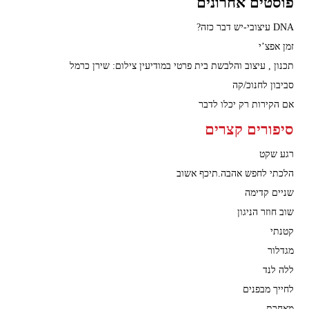
פוסטים אחרונים
DNA עיצובי-יש דבר כזה?
זמן אפצ’י
תכנון , עיצוב והלבשת בית פרטי במודיעין צילום: שירן כרמל
סביבון לחנוכ/קה
אם הקירות רק יכלו לדבר
סיפורים קצרים
רגע שקט
הלכתי לחפש אהבה.תיכף אשוב
שניים קדימה
שוב חוזר הניגון
קטנתי
מגדלור
ללה לנד
לחייך מבפנים
מאחרת