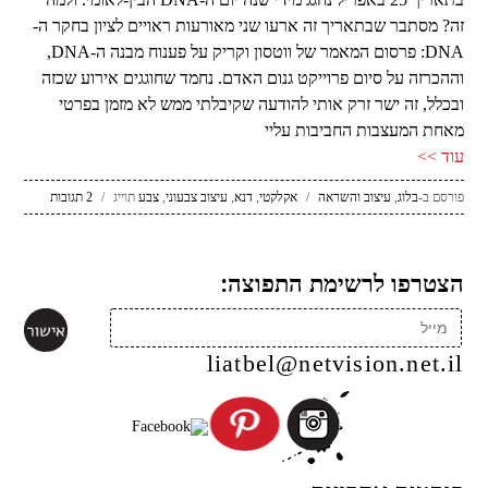
זה? מסתבר שבתאריך זה ארעו שני מאורעות ראויים לציון בחקר ה-
DNA: פרסום המאמר של ווטסון וקריק על פענוח מבנה ה-DNA,
וההכרזה על סיום פרוייקט גנום האדם. נחמד שחוגגים אירוע שכזה
ובכלל, זה ישר זרק אותי להודעה שקיבלתי ממש לא מזמן בפרטי
מאחת המעצבות החביבות עליי
עוד >>
פורסם ב-
בלוג
,
עיצוב והשראה
/
אקלקטי
,
דנא
,
עיצוב צבעוני
,
צבע
תוייג
/
2 תגובות
הצטרפו לרשימת התפוצה:
liatbel@netvision.net.il