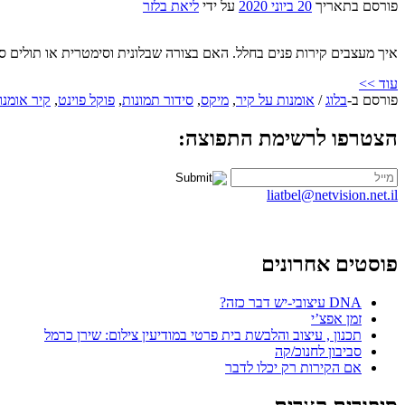
פורסם בתאריך
20 ביוני 2020
על ידי
ליאת בלזר
איך מעצבים קירות פנים בחלל. האם בצורה שבלונית וסימטרית או תולים ס
עוד >>
פורסם ב-
בלוג
/
אומנות על קיר
,
מיקס
,
סידור תמונות
,
פוקל פוינט
,
קיר אומנו
הצטרפו לרשימת התפוצה:
liatbel@netvision.net.il
פוסטים אחרונים
DNA עיצובי-יש דבר כזה?
זמן אפצ’י
תכנון , עיצוב והלבשת בית פרטי במודיעין צילום: שירן כרמל
סביבון לחנוכ/קה
אם הקירות רק יכלו לדבר