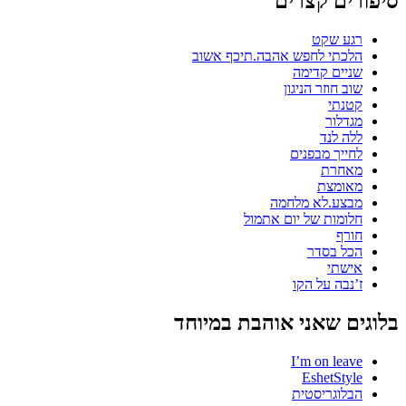
סיפורים קצרים
רגע שקט
הלכתי לחפש אהבה.תיכף אשוב
שניים קדימה
שוב חוזר הניגון
קטנתי
מגדלור
ללה לנד
לחייך מבפנים
מאחרת
מאומצת
מבצע.לא מלחמה
חלומות של יום אתמול
חורף
הכל בסדר
אישתי
ז’נבה על הקו
בלוגים שאני אוהבת במיוחד
I’m on leave
EshetStyle
הבלוגריסטית