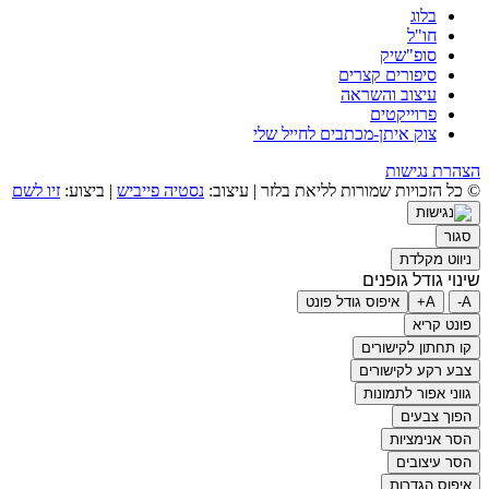
בלוג
חו"ל
סופ"שיק
סיפורים קצרים
עיצוב והשראה
פרוייקטים
צוק איתן-מכתבים לחייל שלי
הצהרת נגישות
© כל הזכויות שמורות לליאת בלזר | עיצוב:
נסטיה פייביש
| ביצוע:
זיו לשם
סגור
ניווט מקלדת
שינוי גודל גופנים
A-
A+
איפוס גודל פונט
פונט קריא
קו תחתון לקישורים
צבע רקע לקישורים
גווני אפור לתמונות
הפוך צבעים
הסר אנימציות
הסר עיצובים
איפוס הגדרות