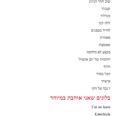
שוב חוזר הניגון
קטנתי
מגדלור
ללה לנד
לחייך מבפנים
מאחרת
מאומצת
מבצע.לא מלחמה
חלומות של יום אתמול
חורף
הכל בסדר
אישתי
ז’נבה על הקו
בלוגים שאני אוהבת במיוחד
I’m on leave
EshetStyle