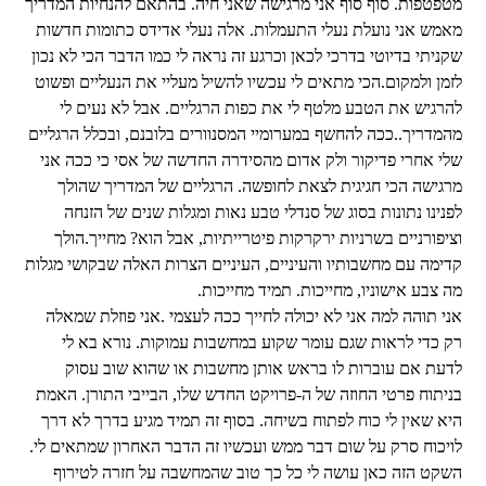
מטפטפות. סוף סוף אני מרגישה שאני חיה. בהתאם להנחיות המדריך
מאמש אני נועלת נעלי התעמלות. אלה נעלי אדידס כתומות חדשות
שקניתי בדיוטי בדרכי לכאן וכרגע זה נראה לי כמו הדבר הכי לא נכון
לזמן ולמקום.הכי מתאים לי עכשיו להשיל מעליי את הנעליים ופשוט
להרגיש את הטבע מלטף לי את כפות הרגליים. אבל לא נעים לי
מהמדריך..ככה להחשף במערומיי המסנוורים בלובנם, ובכלל הרגליים
שלי אחרי פדיקור ולק אדום מהסידרה החדשה של אסי כי ככה אני
מרגישה הכי חגיגית לצאת לחופשה. הרגליים של המדריך שהולך
לפנינו נתונות בסוג של סנדלי טבע נאות ומגלות שנים של הזנחה
וציפורניים בשרניות ירקרקות פיטרייתיות, אבל הוא? מחייך.הולך
קדימה עם מחשבותיו והעיניים, העיניים הצרות האלה שבקושי מגלות
מה צבע אישוניו, מחייכות. תמיד מחייכות.
אני תוהה למה אני לא יכולה לחייך ככה לעצמי .אני פוזלת שמאלה
רק כדי לראות שגם עומר שקוע במחשבות עמוקות. נורא בא לי
לדעת אם עוברות לו בראש אותן מחשבות או שהוא שוב עסוק
בניתוח פרטי החוזה של ה-פרויקט החדש שלו, הבייבי התורן. האמת
היא שאין לי כוח לפתוח בשיחה. בסוף זה תמיד מגיע בדרך לא דרך
לויכוח סרק על שום דבר ממש ועכשיו זה הדבר האחרון שמתאים לי.
השקט הזה כאן עושה לי כל כך טוב שהמחשבה על חזרה לטירוף