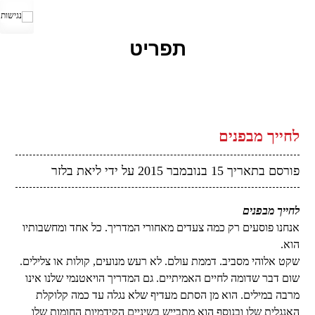
בלוג של ליאת ניר בלזר על עיצוב, השראה והחיים בכלל
תפריט
ככה אני
דילוג
לתוכן
לחייך מבפנים
פורסם בתאריך
15 בנובמבר 2015
על ידי
ליאת בלזר
לחייך מבפנים
אנחנו פוסעים רק כמה צעדים מאחורי המדריך. כל אחד ומחשבותיו
הוא.
שקט אלוהי מסביב. דממת עולם. לא רעש מנועים, קולות או צלילים.
שום דבר שדומה לחיים האמיתיים. גם המדריך הויאטנמי שלנו אינו
מרבה במילים. הוא מן הסתם מעדיף שלא נגלה עד כמה קלוקלת
האנגלית שלו ובנוסף הוא מתבייש בשיניים הקידמיות החומות שלו