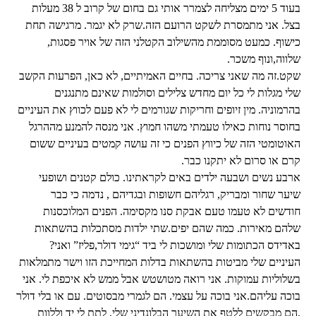
בעוד 5 ימים מצליחה לצמרר אותי גם בחום של קרוב ל 38 מעלות
בצל. אני מתמסרת לשקט הרועם הזה.שרק לא יגמר. מרגישה תחת
כישוף. כמעט מסוממת מהשילוב הקטלני הזה של אויר פסגות,
שלווה,ונוף משכר.
שקט.זה מה שאני צריכה. בחיים האמיתיים, לא כאן, הפרעות הקשב
שלי מגלות לי כל יום מחדש צלילים וסולמות שאינם מתנגנים
בהרמוניה. מין זיופים וחריקות שגורמים לי לא פעם לכווץ את העיניים
בחוסר נוחות כאילו טעמתי משהו חמוץ. אני מנסה להמנע מההרגל
האוטומטי הזה של כיווץ הפנים כי זה עושה קמטים בעיניים ששום
קרם או סרום לא יתקנו כבר.
ארבע נשים ושבעה ילדים באים לקראתינו. כולם קטנים ושופעי
שיער שחור ומבריק, רגליהם חשופות ובגדיהם , נדמה כי כבר
חודשים לא טעמו טעם אבקת סנו מקסימה. הפנים המלוכסנות
שלהם מאירות. כמה שהם יפים.שתי ילדות מסתכלות בהשתאות
באדידס הכתומות שלי ומושכות לי ביד “גימי דולר,פליז” ואני?
העיניים שלי מביטות בהשתאות בדלות המחייכת הזו וישר מתמלאות
בשלוליות עמוקות. אני רואה מטושטש אבל ממש לא איכפת לי. אני
בוכה עליהם.אני בוכה על עצמי. הם לגמרי מבסוטים. עם או בלי דולר
,הם מבקשים ללטף את השיער הבלונדיני שלי, לתת לי יד וללוות