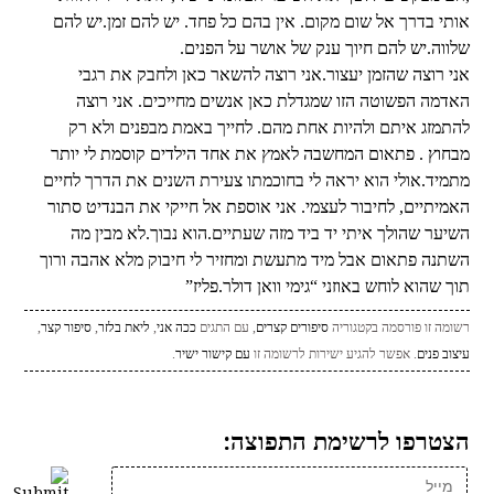
אותי בדרך אל שום מקום. אין בהם כל פחד. יש להם זמן.יש להם
שלווה.יש להם חיוך ענק של אושר על הפנים.
אני רוצה שהזמן יעצור.אני רוצה להשאר כאן ולחבק את רגבי
האדמה הפשוטה הזו שמגדלת כאן אנשים מחייכים. אני רוצה
להתמזג איתם ולהיות אחת מהם. לחייך באמת מבפנים ולא רק
מבחוץ . פתאום המחשבה לאמץ את אחד הילדים קוסמת לי יותר
מתמיד.אולי הוא יראה לי בחוכמתו צעירת השנים את הדרך לחיים
האמיתיים, לחיבור לעצמי. אני אוספת אל חייקי את הבנדיט סתור
השיער שהולך איתי יד ביד מזה שעתיים.הוא נבוך.לא מבין מה
השתנה פתאום אבל מיד מתעשת ומחזיר לי חיבוק מלא אהבה ורוך
תוך שהוא לוחש באוזני “גימי וואן דולר.פליז”
רשומה זו פורסמה בקטגוריה
סיפורים קצרים
, עם התגים
ככה אני
,
ליאת בלזר
,
סיפור קצר
,
עיצוב פנים
. אפשר להגיע ישירות לרשומה זו
עם קישור ישיר
.
הצטרפו לרשימת התפוצה: