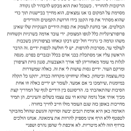
הרקובות להחריד . כשבכל זאת הוא מבקש להבהיר לנו נקודה
מסוימת על המקום בו אנו נמצאים, הוא מחייך בביישנות תוך כדי
שהוא מסתיר את פיו הקטן בידו חרושת הקמטים והוורידים
הבולטים. אני בוחנת לעומק את כפות הידיים הענקיות שלו שאינן
פרופורציונליות כלל לגופו המצומק. ידי עובד אדמה בשרניות וקשוחות
משהו ונדמה כי גרגירי חול יבש דבקו ונאחזו בציפורניהן בשכבות
לעולמי עד, מסרבות להרפות. יש לי חולשה לכפות ידיים .זה הדבר
הראשון עליו אני מסתכלת בבני אדם בכלל ובגברים בפרט. מנסה
לגלות מי עומד מאחוריהן לפי אורך האצבעות, סגנון גזיזת הציפורן
ומרקם העור. ידיים גסות עושות לי את זה. כאלה שמשדרות
כוח,עוצמה וביטחון. כאלה שיחזיקו מקדחה כבדה, יתקנו כל תקלה
במיומנות ,שיתמכו בי אם אמעד. לעומר יש ידיים כאלה וזו אחת
הסיבות שהתאהבתי בו. הדיסוננס בין הידיים לגוף של המדריך קצת
מביך אותי אבל נדמה שהוא חי עם עצמו בשלום והעיניים, הן תמיד
מחייכות באופן כזה שגם העומד מולו חייב לחייך בחזרה .
האדמה כאן היא אדמת רגבים יבשה וסדוקה והגשם שהחל מהבוקר
לטפטף ללא הרף אינו מספיק להרוות את צימאונה. אנחנו הולכים
בזרזיף הזה ללא מיטריות. לא איכפת לי שהפן נהרס ושפניי