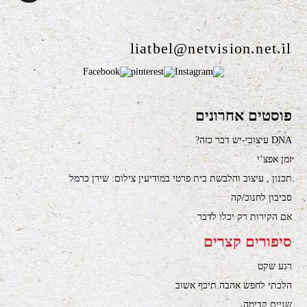
liatbel@netvision.net.il
פוסטים אחרונים
DNA עיצובי-יש דבר כזה?
זמן אפצ’י
תכנון , עיצוב והלבשת בית פרטי במודיעין צילום: שירן כרמל
סביבון לחנוכ/קה
אם הקירות רק יכלו לדבר
סיפורים קצרים
רגע שקט
הלכתי לחפש אהבה.תיכף אשוב
שניים קדימה