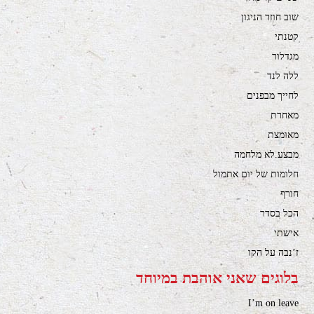
שוב חוזר הניגון
קטנתי
מגדלור
ללה לנד
לחייך מבפנים
מאחרת
מאומצת
מבצע.לא מלחמה
חלומות של יום אתמול
חורף
הכל בסדר
אישתי
ז’נבה על הקו
בלוגים שאני אוהבת במיוחד
I’m on leave