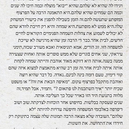
ויגידו לה שהיא לא שלהם.שהיא “יבוא” מוצלח וכמה חיכו לה שנים
וכמה הם שמחים שהיא שלהם.היא התאמנה הרבה על הפרצוף
המופתע שתעשה להם.זה הזמן בשבילה להפגין את כישורי המשחק
שלה.היא ממש לא מופתעת.היא שמחה והיא רק חייבת לוודא שהם
לא יכולים לשמוע את צהלות השמחה הפנימיים הקוראים לחיים
חדשים, לבית אחר.כבר די הרבה זמן שהיא מרגישה לא שייכת
למשפחה הזו. זוג הורים, אמא תוניסאית ואבא מעורב שכזה,תימני
עיראקי, שני אחים בוגרים שלא ממש סופרים אותה ואחות שצעירה
ממנה בשנה.אותה היא דווקא מאוד אוהבת והייתה שמחה לקחת
אותה איתה לבית אחר.זה זמן רב שהיא מתאמצת למצוא איזה שהם
קווי דימיון, טעם דומה בינה לבינם..נאדה. כל דבר שהיא רוצה
ואוהבת מתקבל בפרצוף עקום. “מאיפה הבאת את זה?” או משפט
שכיח יותר “איך השתכנזת לנו פתאום ?” .ותמיד, אבל תמיד,זה
מלווה בתנועת היד הזו באויר שכל כך העליבה אותה.
שנים שעסקה בבלשות. בחיפוש אחר הוכחות לצדקתה.שוב ושוב
דיפדפה באלבומי המשפחה וחיפשה עדויות להיותה “לא
שלהם”.העובדה שלא מצאה הרבה תמונות שלה עצמה כתינוקת רק
חידדו את התחושה. את השונות.