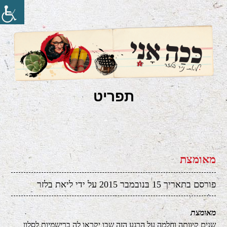
בלוג של ליאת ניר בלזר על עיצוב, השראה והחיים בכלל
תפריט
ככה אני
דילוג
לתוכן
מאומצת
פורסם בתאריך
15 בנובמבר 2015
על ידי
ליאת בלזר
מאומצת
שנים קיוותה וחלמה על הרגע הזה שבו יקראו לה ברישמיות לסלון