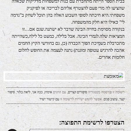
בבית הספר הייתה מתחברת עם בנות למשפחות מדליקות שכאלה
שהציעו לה מדי פעם להצטרף אליהם לבריכה או לפיקניק
משפחתי.היא חיכתה לסופי השבוע האלה בהן תוכל לשחק ב”נדמה
לי” כאילו היא חלק מהמשפחה.
בנקודה מסוימת בחייה הבינה שדבר לא ישתנה.שגם אם…זו
המציאות שלה.לגמרי הבינה. אבל בלילה, כמעט כל לילה,כשהייתה
מתכרבלת בשמיכת הפוך הכבדה (כן, גם בחודשי הקיץ החמים
אהבה להרגיש עטופה ומוגנת) נתנה לעצמה את החופש לחלום
חלומות אחרים.
רשומה זו פורסמה בקטגוריה
סיפורים קצרים
, עם התגים
אימוץ
,
ככה אני
,
ליאת בלזר
,
סיפור
קצר
,
עיצוב פנים
. אפשר להגיע ישירות לרשומה זו
עם קישור ישיר
.
הצטרפו לרשימת התפוצה: